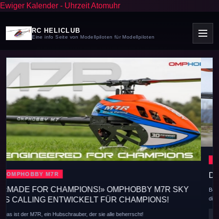
Ewiger Kalender
-
Uhrzeit Atomuhr
RC HELICLUB
Eine info Seite von Modellpiloten für Modellpiloten
SOXOS STRIKE 7.1
DER ALLESKÖNNER DER 700ER KLASSE
Bei der Entwicklung des SOXOS STRIKE 7.1 war die wesentliche Priorität,
die.......
ERFAHRE HIER MEHR